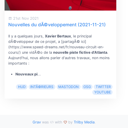
21st Nov 2021
Nouvelles du dÃ©veloppement (2021-11-21)
Il y a quelques jours,
Xavier Bertaux
, le principal
dÃ©veloppeur de ce projet, a [partagÃ© ici]
(https://www.speed-dreams.net/fr/nouveau-circuit-en-
cours/) une vidÃ©o de la
nouvelle piste fictive d'Atlanta
.
Aujourd'hui, nous allons parler d'autres travaux, non moins
importants :
Nouveaux pi
...
HUD
INTÃ©RIEURS
MASTODON
OSG
TWITTER
YOUTUBE
Grav
was
with
by
Trilby Media
.