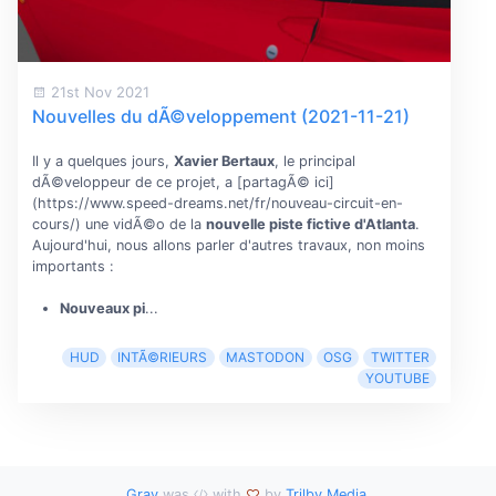
21st Nov 2021
Nouvelles du dÃ©veloppement (2021-11-21)
Il y a quelques jours,
Xavier Bertaux
, le principal
dÃ©veloppeur de ce projet, a [partagÃ© ici]
(https://www.speed-dreams.net/fr/nouveau-circuit-en-
cours/) une vidÃ©o de la
nouvelle piste fictive d'Atlanta
.
Aujourd'hui, nous allons parler d'autres travaux, non moins
importants :
Nouveaux pi
...
HUD
INTÃ©RIEURS
MASTODON
OSG
TWITTER
YOUTUBE
Grav
was
with
by
Trilby Media
.